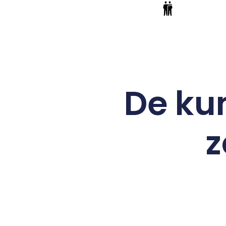
De kun
z