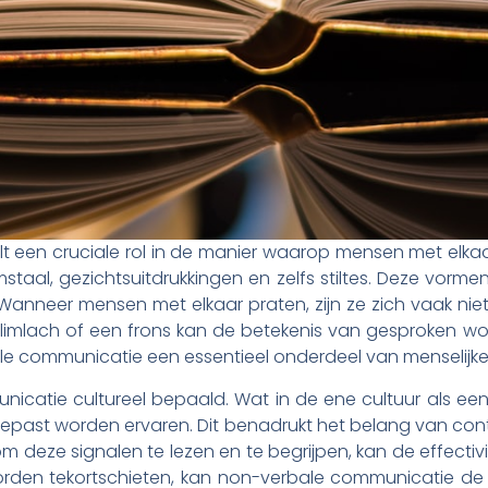
t een cruciale rol in de manier waarop mensen met elk
mstaal, gezichtsuitdrukkingen en zelfs stiltes. Deze vo
anneer mensen met elkaar praten, zijn ze zich vaak niet
limlach of een frons kan de betekenis van gesproken woo
e communicatie een essentieel onderdeel van menselijke 
icatie cultureel bepaald. Wat in de ene cultuur als een
gepast worden ervaren. Dit benadrukt het belang van conte
 deze signalen te lezen en te begrijpen, kan de effectiv
oorden tekortschieten, kan non-verbale communicatie de