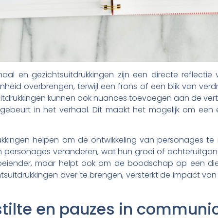
haal en gezichtsuitdrukkingen zijn een directe reflect
heid overbrengen, terwijl een frons of een blik van verd
suitdrukkingen kunnen ook nuances toevoegen aan de verte
gebeurt in het verhaal. Dit maakt het mogelijk om een 
kkingen helpen om de ontwikkeling van personages te i
 personages veranderen, wat hun groei of achteruitgang
boeiender, maar helpt ook om de boodschap op een die
uitdrukkingen over te brengen, versterkt de impact van 
stilte en pauzes in communi