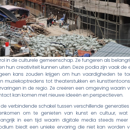
rol in de culturele gemeenschap. Ze fungeren als belangri
n hun creativiteit kunnen uiten. Deze podia zijn vaak d
n geen kans zouden krijgen om hun vaardigheden te t
 muziekoptredens tot theaterstukken en kunsttentoonste
 ervaringen in de regio. Ze creëren een omgeving waarin
contact kan komen met nieuwe ideeën en perspectieven.
k de verbindende schakel tussen verschillende generat
nkomen om te genieten van kunst en cultuur, wat 
langrijk in een tijd waarin digitale media steeds meer
dium biedt een unieke ervaring die niet kan worden v