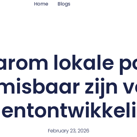
Home
Blogs
rom lokale p
misbaar zijn v
lentontwikkel
February 23, 2026