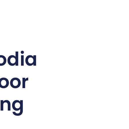
odia
oor
ing