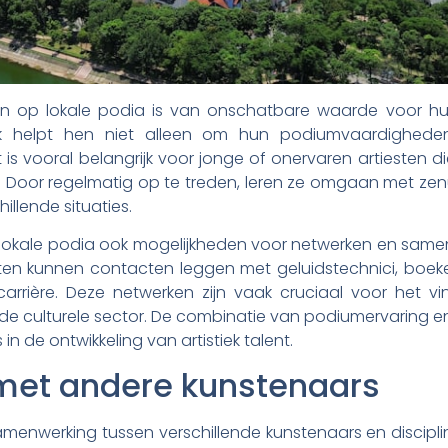
en op lokale podia is van onschatbare waarde voor hun 
ek helpt hen niet alleen om hun podiumvaardighed
 is vooral belangrijk voor jonge of onervaren artiesten d
 Door regelmatig op te treden, leren ze omgaan met zenu
llende situaties.
lokale podia ook mogelijkheden voor netwerken en same
esten kunnen contacten leggen met geluidstechnici, boe
carrière. Deze netwerken zijn vaak cruciaal voor het 
 de culturele sector. De combinatie van podiumervaring 
 in de ontwikkeling van artistiek talent.
et andere kunstenaars
enwerking tussen verschillende kunstenaars en discipline