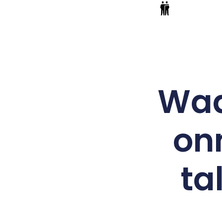
Waa
on
ta