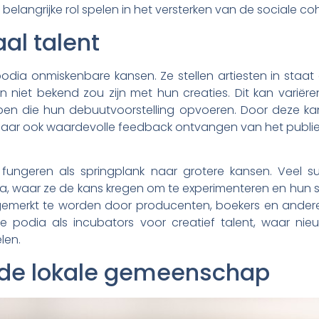
 belangrijke rol spelen in het versterken van de sociale
al talent
podia onmiskenbare kansen. Ze stellen artiesten in staa
n niet bekend zou zijn met hun creaties. Dit kan variër
en die hun debuutvoorstelling opvoeren. Door deze kan
ar ook waardevolle feedback ontvangen van het publiek,
fungeren als springplank naar grotere kansen. Veel s
, waar ze de kans kregen om te experimenteren en hun stij
erkt te worden door producenten, boekers en andere pro
le podia als incubators voor creatief talent, waar n
len.
 de lokale gemeenschap