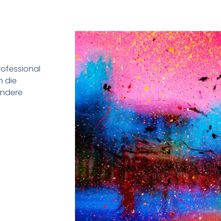
rofessional
n die
andere