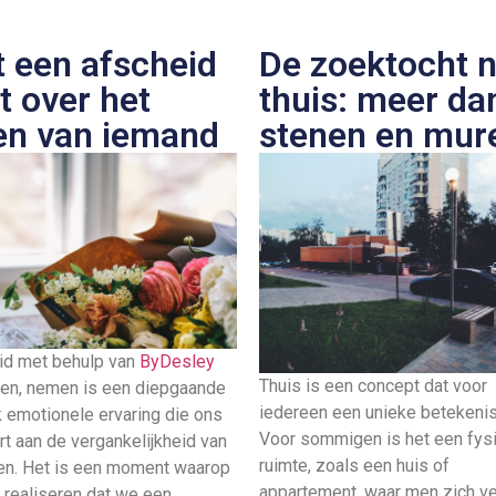
 een afscheid
De zoektocht 
t over het
thuis: meer da
en van iemand
stenen en mur
id met behulp van
ByDesley
Thuis is een concept dat voor
ten, nemen is een diepgaande
iedereen een unieke betekenis
 emotionele ervaring die ons
Voor sommigen is het een fys
rt aan de vergankelijkheid van
ruimte, zoals een huis of
ven. Het is een moment waarop
appartement, waar men zich ve
 realiseren dat we een