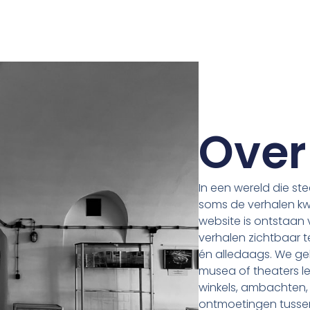
Over
In een wereld die st
soms de verhalen kwi
website is ontstaan 
verhalen zichtbaar te
én alledaags. We gel
musea of theaters le
winkels, ambachten, 
ontmoetingen tusse