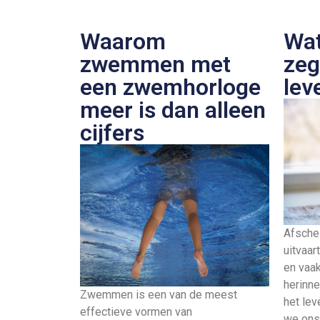
Waarom
Wat
zwemmen met
zeg
een zwemhorloge
lev
meer is dan alleen
cijfers
Afsche
uitvaar
en vaak
herinne
Zwemmen is een van de meest
het le
effectieve vormen van
we ons