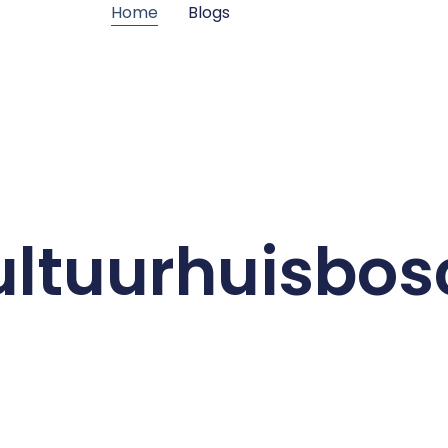
Home
Blogs
ultuurhuisbos