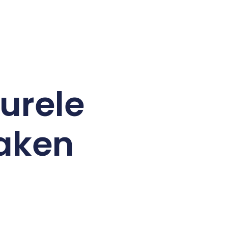
turele
maken