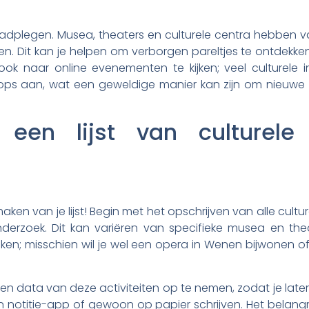
aadplegen. Musea, theaters en culturele centra hebben
. Dit kan je helpen om verborgen pareltjes te ontdekken 
ook naar online evenementen te kijken; veel culturele 
hops aan, wat een geweldige manier kan zijn om nieuwe 
een lijst van culturele a
aken van je lijst! Begin met het opschrijven van alle cult
nderzoek. Dit kan variëren van specifieke musea en thea
ken; misschien wil je wel een opera in Wenen bijwonen 
en data van deze activiteiten op te nemen, zodat je later
en notitie-app of gewoon op papier schrijven. Het belangri