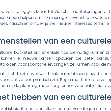
ed vast te leggen. Maak foto’s, schrijf aantekeningen of
 niet alleen helpen om herinneringen levend te houden, m
et, misschien ontdek je wel nieuwe interesses terwijl j
menstellen van een culturele
turele bucketlist zijn er enkele tips die nuttig kunnen zij
kunnen er nieuwe kansen opduiken die beter aansluit
nd. Sta open voor spontane ervaringen; ze kunnen vaak de 
alistisch te zijn over wat haalbaar is binnen jouw tijd e
or dat ze ook praktisch zijn. Begin met kleinere ervarin
leen bij de planning, maar zorgt er ook voor dat je niet ov
et hebben van een culturele
etlist biedt meer dan alleen een lijst van dingen om te do