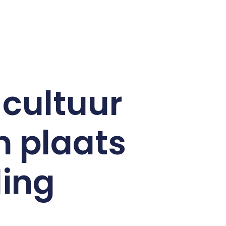
 cultuur
n plaats
ling