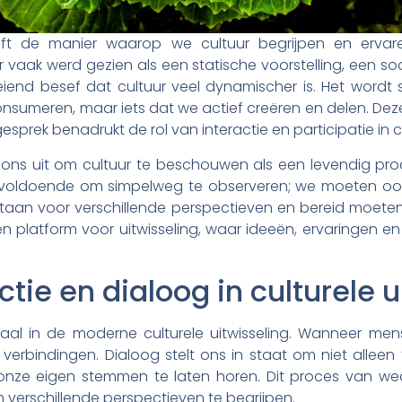
t de manier waarop we cultuur begrijpen en ervaren
vaak werd gezien als een statische voorstelling, een soor
iend besef dat cultuur veel dynamischer is. Het wordt st
 consumeren, maar iets dat we actief creëren en delen. Dez
esprek benadrukt de rol van interactie en participatie in cu
ons uit om cultuur te beschouwen als een levendig pro
er voldoende om simpelweg te observeren; we moeten oo
aan voor verschillende perspectieven en bereid moeten
en platform voor uitwisseling, waar ideeën, ervaringen
ctie en dialoog in culturele 
ciaal in de moderne culturele uitwisseling. Wanneer me
verbindingen. Dialoog stelt ons in staat om niet alleen
e eigen stemmen te laten horen. Dit proces van wederzi
m verschillende perspectieven te begrijpen.