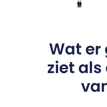
Wat er 
ziet al
van