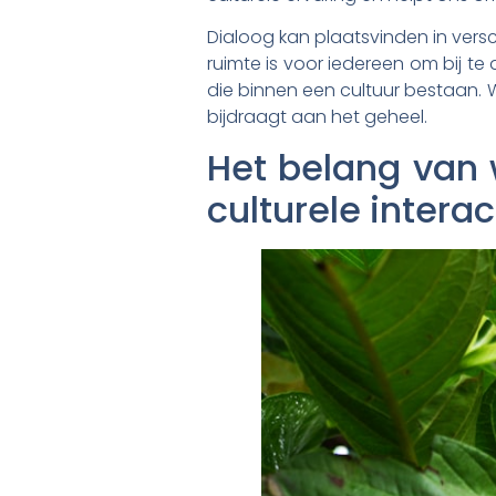
Dialoog kan plaatsvinden in versc
ruimte is voor iedereen om bij te
die binnen een cultuur bestaan. 
bijdraagt aan het geheel.
Het belang van 
culturele interac